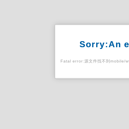
Sorry:An e
Fatal error:源文件找不到mobile/ww