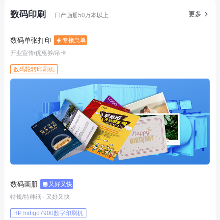
数码印刷
更多
日产画册50万本以上
数码单张打印
专接急单
开业宣传/优惠券/吊卡
数码轮转印刷机
数码画册
又好又快
特规/特种纸 · 又好又快
HP Indigo7900数字印刷机