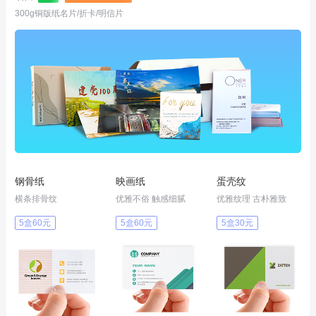
300g铜版纸名片/折卡/明信片
钢骨纸
映画纸
蛋壳纹
横条排骨纹
优雅不俗 触感细腻
优雅纹理 古朴雅致
5盒60元
5盒60元
5盒30元