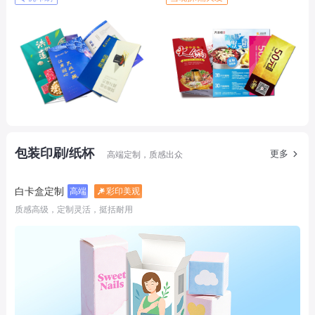
包装印刷/纸杯
更多
高端定制，质感出众
白卡盒定制
高端
彩印美观
质感高级，定制灵活，挺括耐用