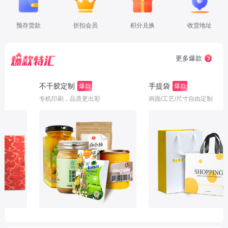
预存货款
折扣会员
积分兑换
收货地址
更多爆款
不干胶定制
手提袋
爆款
爆款
专机印刷，品质更出彩
画面/工艺/尺寸自由定制