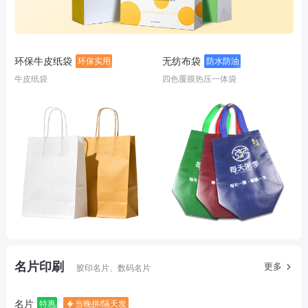
环保牛皮纸袋
无纺布袋
环保实用
防水防油
牛皮纸袋
四色覆膜热压一体袋
名片印刷
更多
胶印名片、数码名片
名片
特惠
当晚拼/隔天发