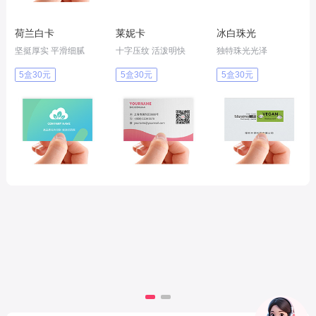
荷兰白卡
莱妮卡
冰白珠光
坚挺厚实 平滑细腻
十字压纹 活泼明快
独特珠光光泽
5盒30元
5盒30元
5盒30元
办公印品
更多
印刷定制
单黑联单
信纸糊头本
100本起定 · 复写清晰
100本起定 · 120g双胶纸