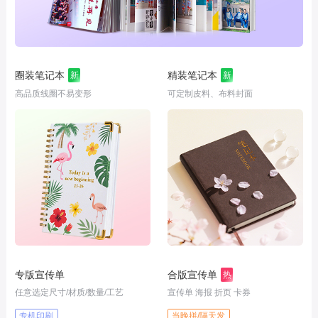
圈装笔记本
精装笔记本
新
新
高品质线圈不易变形
可定制皮料、布料封面
专版宣传单
合版宣传单
热
任意选定尺寸/材质/数量/工艺
宣传单 海报 折页 卡券
专机印刷
当晚拼/隔天发