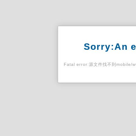
Sorry:An e
Fatal error:源文件找不到mobile/www