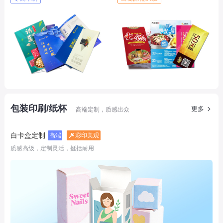
包装印刷/纸杯
更多
高端定制，质感出众
白卡盒定制
高端
彩印美观
质感高级，定制灵活，挺括耐用