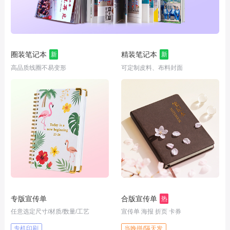
圈装笔记本
精装笔记本
新
新
高品质线圈不易变形
可定制皮料、布料封面
专版宣传单
合版宣传单
热
任意选定尺寸/材质/数量/工艺
宣传单 海报 折页 卡券
专机印刷
当晚拼/隔天发