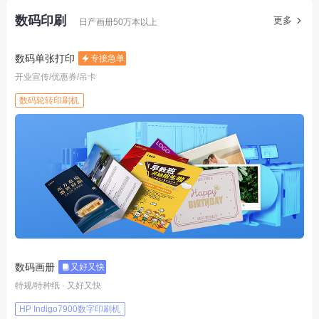
数码印刷
更多
日产画册50万本以上
数码单张打印
专接急单
开业宣传/优惠券/吊卡
数码轮转印刷机
数码画册
又好又快
特规/特种纸 · 又好又快
HP Indigo7900数字印刷机