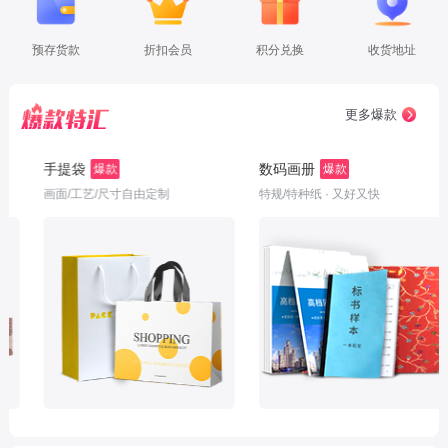
预存货款
折扣会员
积分兑换
收货地址
更多爆款
袋
数码画册
不干胶
爆款
爆款
/工艺/尺寸自由定制
特规/特种纸 · 又好又快
专机印刷