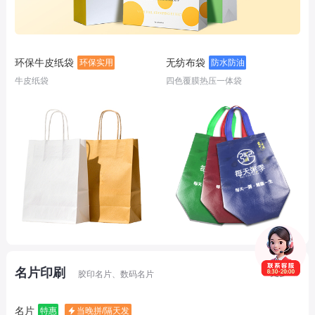
环保牛皮纸袋
无纺布袋
环保实用
防水防油
牛皮纸袋
四色覆膜热压一体袋
名片印刷
更多
胶印名片、数码名片
名片
特惠
当晚拼/隔天发