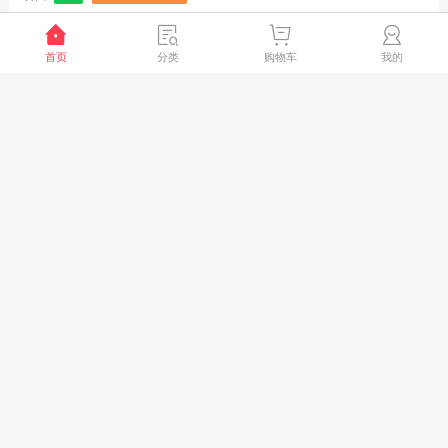
300g铜版纸名片/折卡/明信片
首页
分类
购物车
我的
钢骨纸
映画纸
蛋壳纹
横条排骨纹
优雅不俗 触感细腻
优雅纹理 古朴雅致
5盒60元
5盒60元
5盒30元