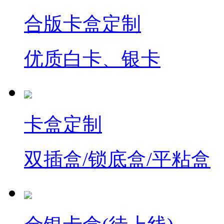
合版卡盒定制
优质白卡、银卡
卡盒定制
双插盒/锁底盒/平粘盒