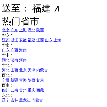
送至：
福建
∧
热门省市
北京
广东
上海
湖北
陕西
华东：
江苏
浙江
安徽
福建
江西
山东
上海
华南：
广东
广西
海南
华中：
湖北
湖南
河南
华北：
河北
山西
北京
天津
内蒙古
西北：
宁夏
新疆
青海
陕西
甘肃
西南：
四川
云南
贵州
重庆
西藏
东北：
辽宁
吉林
黑龙江
内蒙古