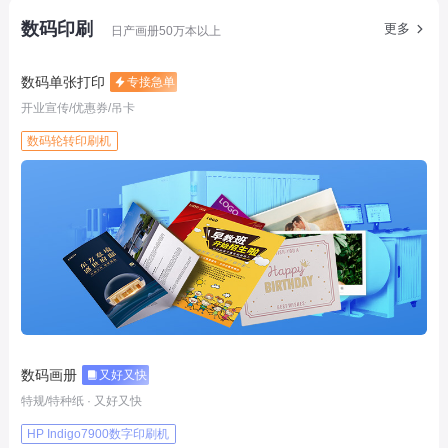
数码印刷
更多
日产画册50万本以上
数码单张打印
专接急单
开业宣传/优惠券/吊卡
数码轮转印刷机
数码画册
又好又快
特规/特种纸 · 又好又快
HP Indigo7900数字印刷机