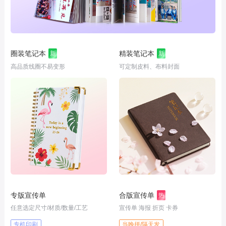
圈装笔记本
精装笔记本
新
新
高品质线圈不易变形
可定制皮料、布料封面
专版宣传单
合版宣传单
热
任意选定尺寸/材质/数量/工艺
宣传单 海报 折页 卡券
专机印刷
当晚拼/隔天发