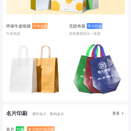
环保牛皮纸袋
无纺布袋
环保实用
防水防油
牛皮纸袋
四色覆膜热压一体袋
名片印刷
更多
胶印名片、数码名片
名片
特惠
当晚拼/隔天发