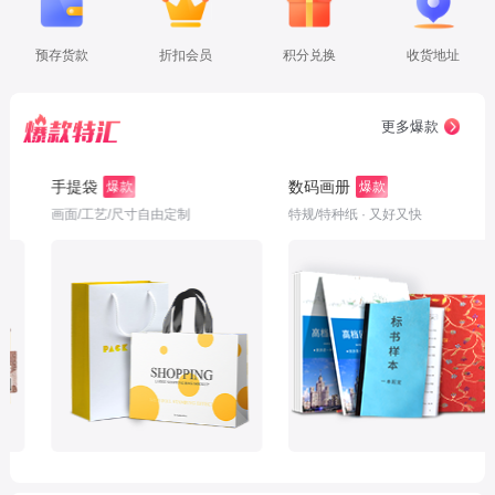
预存货款
折扣会员
积分兑换
收货地址
更多爆款
数码画册
不干胶定
爆款
爆款
艺/尺寸自由定制
特规/特种纸 · 又好又快
专机印刷，