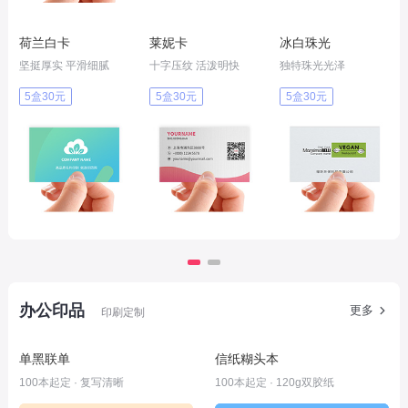
荷兰白卡
莱妮卡
冰白珠光
坚挺厚实 平滑细腻
十字压纹 活泼明快
独特珠光光泽
5盒30元
5盒30元
5盒30元
办公印品
更多
印刷定制
单黑联单
信纸糊头本
100本起定 · 复写清晰
100本起定 · 120g双胶纸