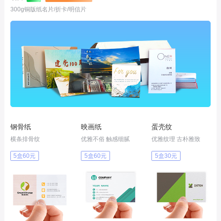
300g铜版纸名片/折卡/明信片
钢骨纸
映画纸
蛋壳纹
横条排骨纹
优雅不俗 触感细腻
优雅纹理 古朴雅致
5盒60元
5盒60元
5盒30元