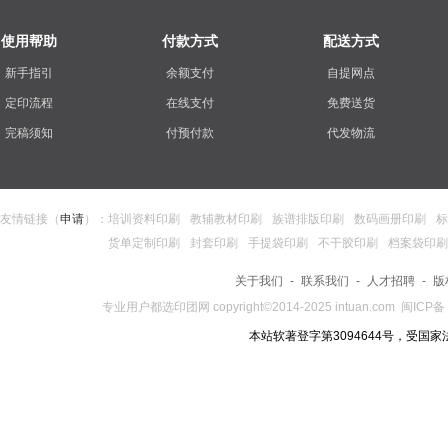
使用帮助
付款方式
配送方式
新手指引
余额支付
自提网点
定印流程
在线支付
免费送货
完稿须知
付预付款
代发物流
友情链接（
申请
）：
培训资料印刷
教辅教材印刷
族谱排版印刷
数码画册印刷
标
货单定制印刷
封套印刷
手提袋印刷
不干胶印刷
档案袋印刷
关于我们
-
联系我们
-
人才招聘
-
版
专业用户都选
印团网
copyright©2014-2025
intuan.com
闽ICP备 
本站软著登字第3094644号，受国