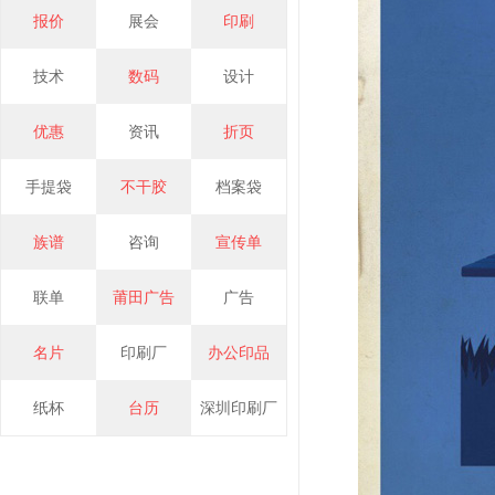
报价
展会
印刷
宣传单（专版）
订单：26080895918
技术
数码
设计
时间：2026-08-08 18:28:08
宣传单（专版）
优惠
资讯
折页
订单：26080880395
时间：2026-08-08 18:25:49
手提袋
不干胶
档案袋
合版宣传单（合版）
订单：26080849250
时间：2026-08-08 18:24:38
族谱
咨询
宣传单
名片（合版）
订单：26080816053
联单
莆田广告
广告
时间：2026-08-08 18:23:30
合版宣传单（合版）
名片
印刷厂
办公印品
订单：26080825150
时间：2026-08-08 18:18:31
纸杯
台历
深圳印刷厂
合版宣传单（合版）
订单：26080877057
时间：2026-08-08 18:15:21