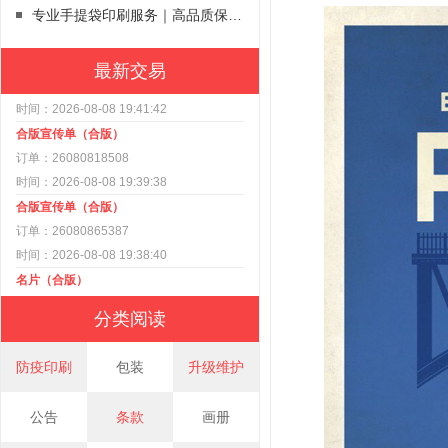
专业手提袋印刷服务｜高品质保障，让手提袋成为您的品牌代言人
最新交易
合版宣传单（合版）
订单：26080818508
时间：2026-08-08 19:39:38
合版宣传单（合版）
订单：26080865387
时间：2026-08-08 19:38:40
名片（合版）
订单：26080887562
时间：2026-08-08 19:37:34
分类阅读
数码单张打印（数码）
订单：26080831790
防疫印刷
包装
升级维护
时间：2026-08-08 19:33:29
数码画册（数码）
公告
条款
画册
订单：26080830235
时间：2026-08-08 18:43:57