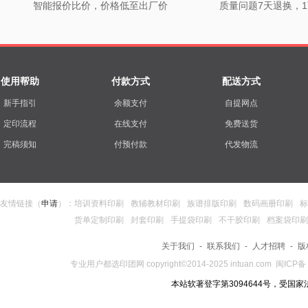
智能报价比价，价格低至出厂价
质量问题7天退换，
使用帮助
付款方式
配送方式
新手指引
余额支付
自提网点
定印流程
在线支付
免费送货
完稿须知
付预付款
代发物流
友情链接（
申请
）：
培训资料印刷
教辅教材印刷
族谱排版印刷
数码画册印刷
标
货单定制印刷
封套印刷
手提袋印刷
不干胶印刷
档案袋印刷
关于我们
-
联系我们
-
人才招聘
-
版
专业用户都选
印团网
copyright©2014-2025
intuan.com
闽ICP备 
本站软著登字第3094644号，受国