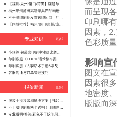
像是通过
【福州/泉州/厦门/莆田】画册印刷报价｜本地印刷厂家高效交付，品质保障
而呈现各
福州泉州莆田高端家具产品画册印刷｜用质感画册，演绎家居美学
不干胶印刷批发首选印团网 - 厂家直供，百万级产能，价格直降30%！
印刷哪有
【同城推荐】福州/厦门/泉州/漳州/莆田/宁德/三明/龙岩/南平等9城优质手提袋印刷服务商盘点！本地印刷免费送货
因素，2
专业知识
更多》
色彩质量
小预算 包装盒印刷中性价比超高｜福州、厦门、莆田、泉州市区免费送货。
印刷客服《TOP10话术翻车案例集》
影响宣
印刷客服《入职话术手册&常见问题Q&A》
图文在宣
客服沟通与订单管理技巧
因素很多
报价新闻
更多》
地密度、
服装手提袋印刷解决方案｜找印刷定制专家，印团网
版版而深
​不干胶印刷价格全透明！印团网在线自助报价_让每一分印刷预算都花在刀刃上！
​专业透明/卷筒/彩色不干胶印刷服务｜印团网一站式解决方案，品质保障！