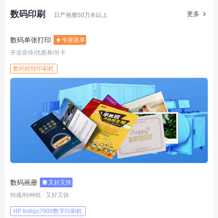
数码印刷
更多
日产画册50万本以上
数码单张打印
专接急单
开业宣传/优惠券/吊卡
数码轮转印刷机
数码画册
又好又快
特规/特种纸 · 又好又快
HP Indigo7900数字印刷机