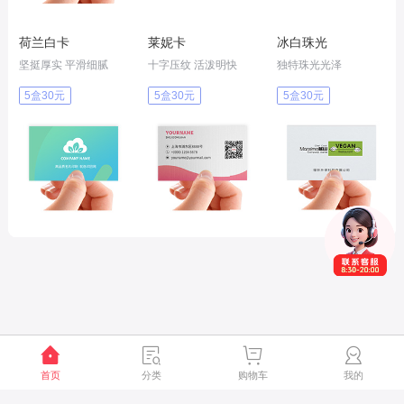
荷兰白卡
莱妮卡
冰白珠光
坚挺厚实 平滑细腻
十字压纹 活泼明快
独特珠光光泽
5盒30元
5盒30元
5盒30元
首页
分类
购物车
我的