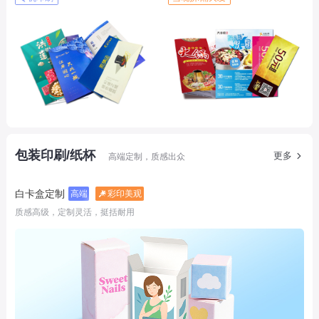
包装印刷/纸杯
更多
高端定制，质感出众
白卡盒定制
高端
彩印美观
质感高级，定制灵活，挺括耐用