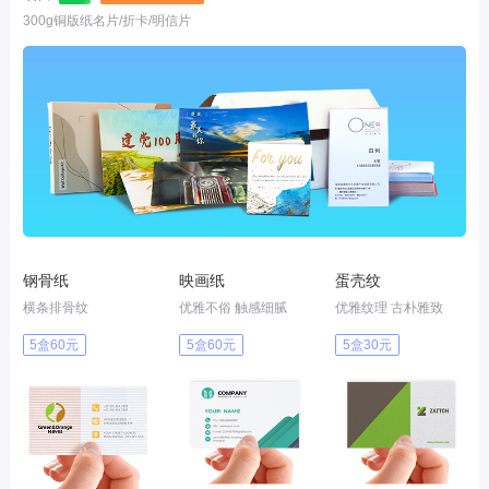
300g铜版纸名片/折卡/明信片
钢骨纸
映画纸
蛋壳纹
横条排骨纹
优雅不俗 触感细腻
优雅纹理 古朴雅致
5盒60元
5盒60元
5盒30元