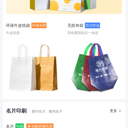
环保牛皮纸袋
无纺布袋
环保实用
防水防油
牛皮纸袋
四色覆膜热压一体袋
名片印刷
更多
胶印名片、数码名片
名片
特惠
当晚拼/隔天发