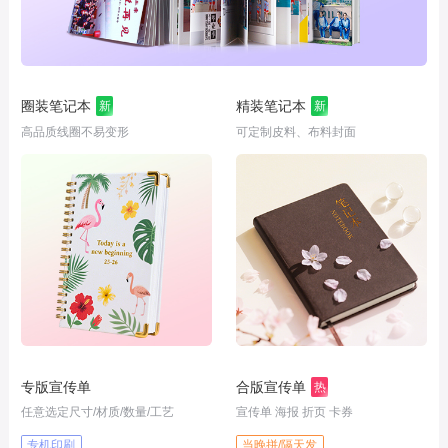
圈装笔记本
精装笔记本
新
新
高品质线圈不易变形
可定制皮料、布料封面
专版宣传单
合版宣传单
热
任意选定尺寸/材质/数量/工艺
宣传单 海报 折页 卡券
专机印刷
当晚拼/隔天发