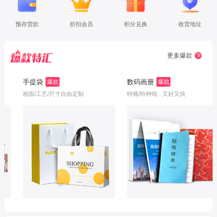
预存货款
折扣会员
积分兑换
收货地址
更多爆款
袋
数码画册
不干胶
爆款
爆款
工艺/尺寸自由定制
特规/特种纸 · 又好又快
专机印刷